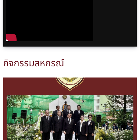
สุนทร ประธาน
กรรมการ สหกรณ์ออม
ทรัพย์ตำรวจแห่งชาติ
จำกัด สวัสดีปีใหม่
2565
กิจกรรมสหกรณ์
ประชาสัมพันธ์1
Posted
on
Present สอ.ตร.
(English Version.)
2565
สหกรณ์verไทย05