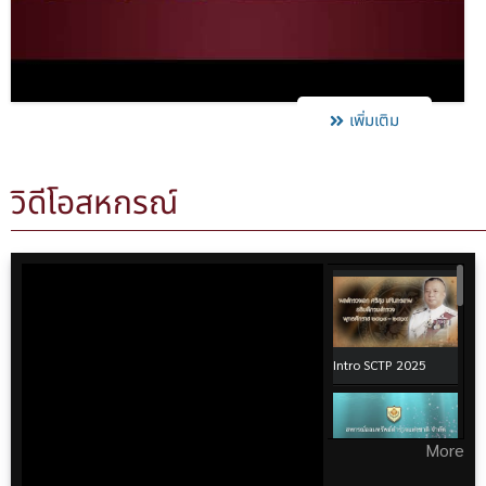
เพิ่มเติม
วิดีโอสหกรณ์
Intro SCTP 2025
More
พล.ต.อ.นิพจน์ วีระ