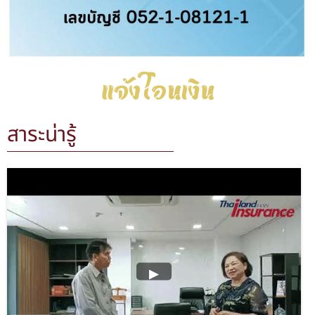
สาระน่ารู้